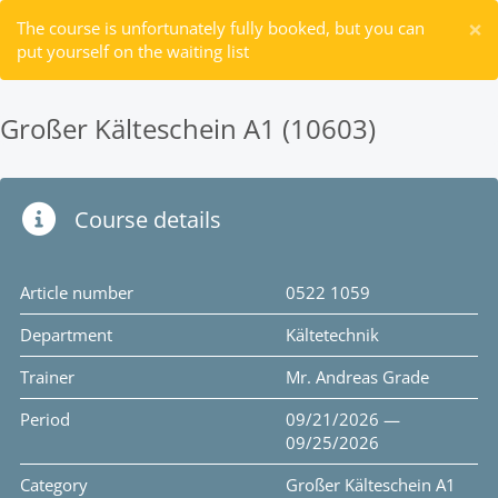
×
The course is unfortunately fully booked, but you can
put yourself on the waiting list
Großer Kälteschein A1 (10603)
Course details
Article number
0522 1059
Department
Kältetechnik
Trainer
Mr. Andreas Grade
Period
09/21/2026 —
09/25/2026
Category
Großer Kälteschein A1