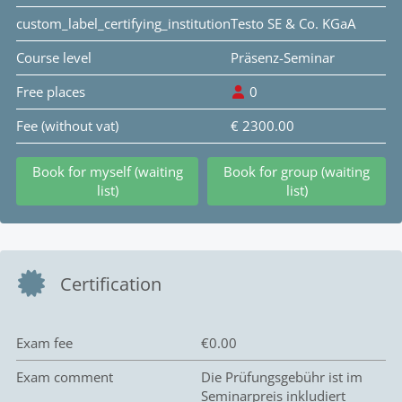
custom_label_certifying_institution
Testo SE & Co. KGaA
Course level
Präsenz-Seminar
Free places
0
Fee (without vat)
€ 2300.00
Book for myself (waiting
Book for group (waiting
list)
list)
Certification
Exam fee
€0.00
Exam comment
Die Prüfungsgebühr ist im
Seminarpreis inkludiert