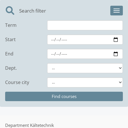
Search filter
Toggl
Term
Start
End
Dept.
Course city
Department
Kältetechnik