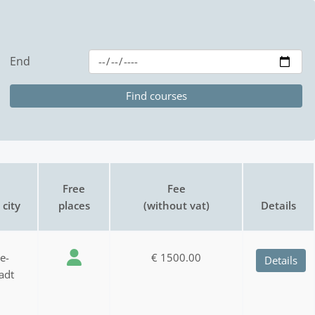
End
Free
Fee
city
places
(without vat)
Details
ee-
€ 1500.00
Details
adt