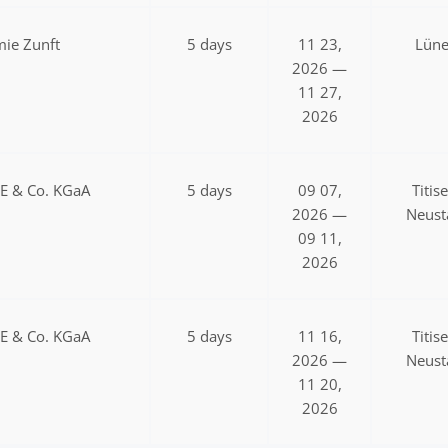
ie Zunft
5 days
11 23,
Lün
2026 —
11 27,
2026
SE & Co. KGaA
5 days
09 07,
Titis
2026 —
Neust
09 11,
2026
SE & Co. KGaA
5 days
11 16,
Titis
2026 —
Neust
11 20,
2026