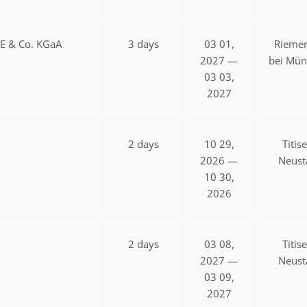
SE & Co. KGaA
3 days
03 01,
Riemer
2027 —
bei Mü
03 03,
2027
2 days
10 29,
Titis
2026 —
Neust
10 30,
2026
2 days
03 08,
Titis
2027 —
Neust
03 09,
2027