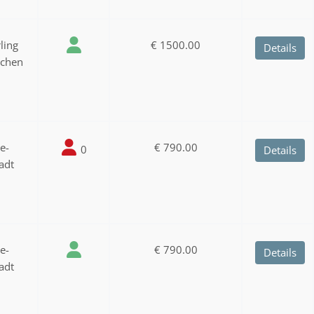
ling
€ 1500.00
Details
nchen
ee-
€ 790.00
0
Details
adt
ee-
€ 790.00
Details
adt