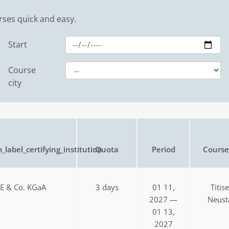
rses quick and easy.
Start
Course
city
_label_certifying_institution
Quota
Period
Course 
SE & Co. KGaA
3 days
01 11,
Titis
2027 —
Neust
01 13,
2027