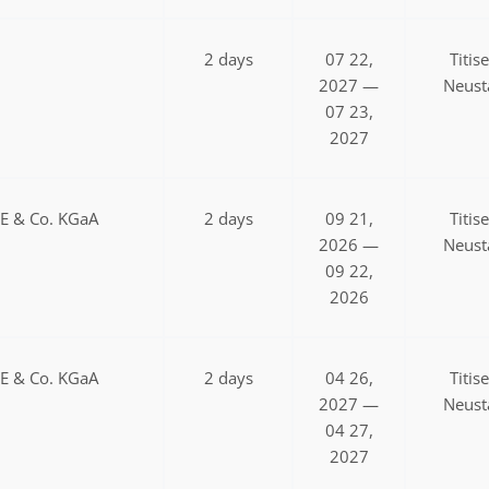
2 days
07 22,
Titis
2027 —
Neust
07 23,
2027
SE & Co. KGaA
2 days
09 21,
Titis
2026 —
Neust
09 22,
2026
SE & Co. KGaA
2 days
04 26,
Titis
2027 —
Neust
04 27,
2027