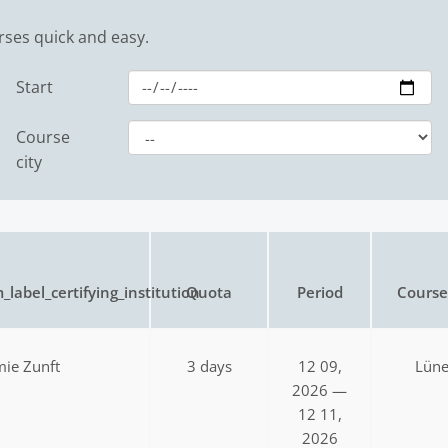
rses quick and easy.
Start
Course
city
_label_certifying_institution
Quota
Period
Course 
ie Zunft
3 days
12 09,
Lün
2026 —
12 11,
2026