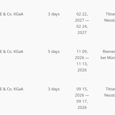
SE & Co. KGaA
3 days
02 22,
Titis
2027 —
Neust
02 24,
2027
SE & Co. KGaA
5 days
11 09,
Riemer
2026 —
bei Mü
11 13,
2026
SE & Co. KGaA
3 days
09 15,
Titis
2026 —
Neust
09 17,
2026