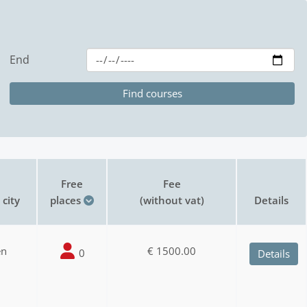
End
Free
Fee
city
places
(without vat)
Details
en
€ 1500.00
0
Details