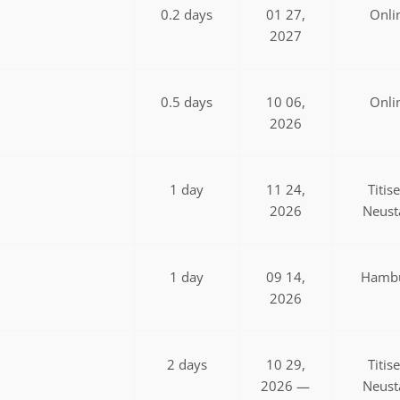
0.2 days
01 27,
Onli
2027
0.5 days
10 06,
Onli
2026
1 day
11 24,
Titis
2026
Neust
1 day
09 14,
Hamb
2026
2 days
10 29,
Titis
2026 —
Neust