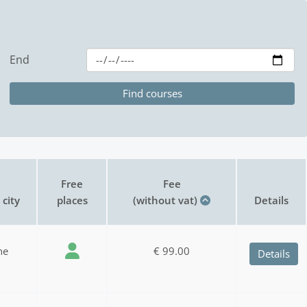
End
Free
Fee
city
places
(without vat)
Details
ne
€ 99.00
Details