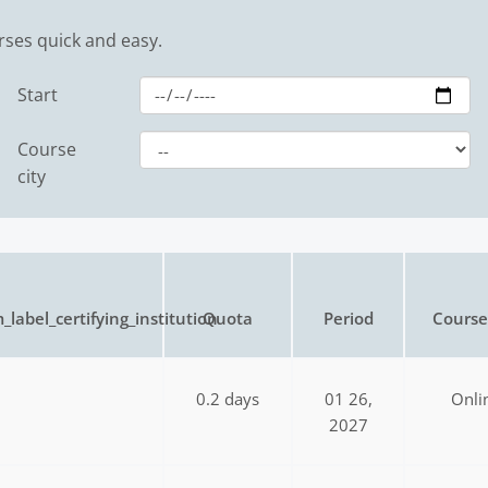
rses quick and easy.
Start
Course
city
_label_certifying_institution
Quota
Period
Course 
0.2 days
01 26,
Onli
2027