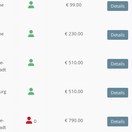
ne
€ 99.00
Details
ne
€ 230.00
Details
ee-
€ 510.00
Details
adt
urg
€ 510.00
Details
ee-
€ 790.00
0
Details
adt