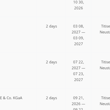
10 30,
2026
2 days
03 08,
Titis
2027 —
Neust
03 09,
2027
2 days
07 22,
Titis
2027 —
Neust
07 23,
2027
SE & Co. KGaA
2 days
09 21,
Titis
2026 —
Neust
09 22,