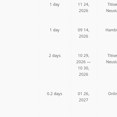
1 day
11 24,
Titis
2026
Neust
1 day
09 14,
Hamb
2026
2 days
10 29,
Titis
2026 —
Neust
10 30,
2026
0.2 days
01 26,
Onli
2027