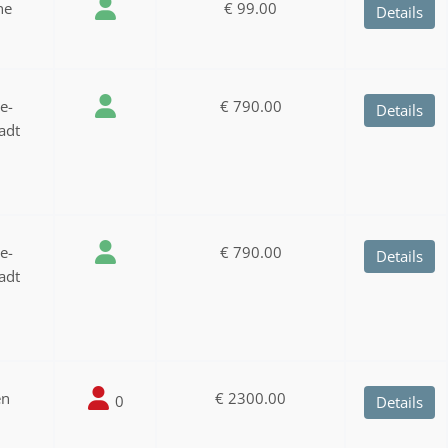
ne
€ 99.00
Details
ee-
€ 790.00
Details
adt
ee-
€ 790.00
Details
adt
en
€ 2300.00
0
Details