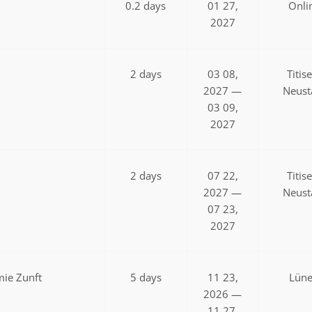
0.2 days
01 27,
Onli
2027
2 days
03 08,
Titis
2027 —
Neust
03 09,
2027
2 days
07 22,
Titis
2027 —
Neust
07 23,
2027
ie Zunft
5 days
11 23,
Lün
2026 —
11 27,