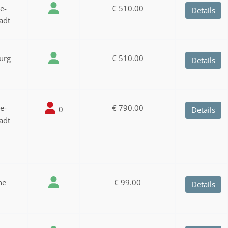
ee-
€ 510.00
Details
adt
urg
€ 510.00
Details
ee-
€ 790.00
0
Details
adt
ne
€ 99.00
Details