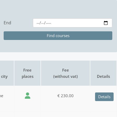
End
Free
Fee
city
places
(without vat)
Details
ne
€ 230.00
Details