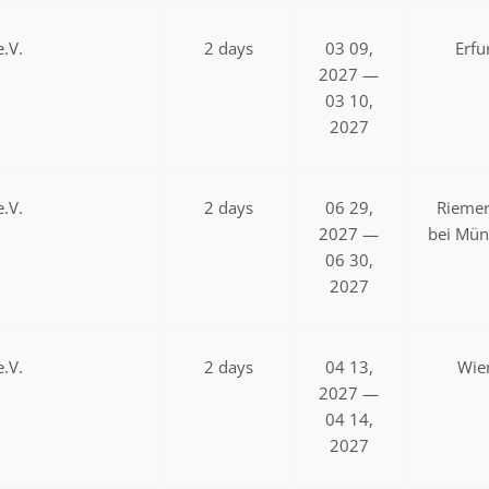
.V.
2 days
03 09,
Erfu
2027 —
03 10,
2027
.V.
2 days
06 29,
Riemer
2027 —
bei Mü
06 30,
2027
.V.
2 days
04 13,
Wie
2027 —
04 14,
2027