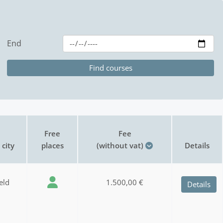
End
Free
Fee
city
places
(without vat)
Details
eld
1.500,00 €
Details