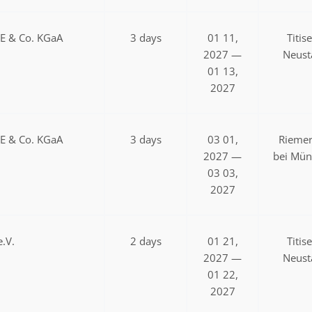
SE & Co. KGaA
3 days
01 11,
Titis
2027 —
Neust
01 13,
2027
SE & Co. KGaA
3 days
03 01,
Riemer
2027 —
bei Mü
03 03,
2027
.V.
2 days
01 21,
Titis
2027 —
Neust
01 22,
2027