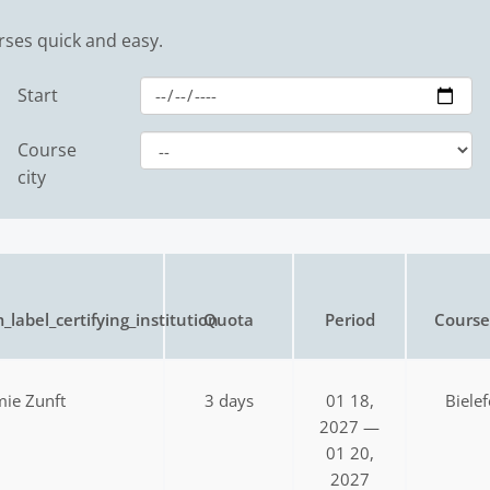
rses quick and easy.
Start
Course
city
_label_certifying_institution
Quota
Period
Course 
ie Zunft
3 days
01 18,
Bielef
2027 —
01 20,
2027