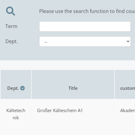
Please use the search function to find cou
Term
Dept.
Dept.
Title
custom
Kältetech
Großer Kälteschein A1
Akadem
nik