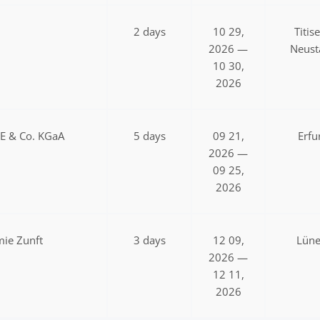
2 days
10 29,
Titis
2026 —
Neust
10 30,
2026
SE & Co. KGaA
5 days
09 21,
Erfu
2026 —
09 25,
2026
ie Zunft
3 days
12 09,
Lün
2026 —
12 11,
2026