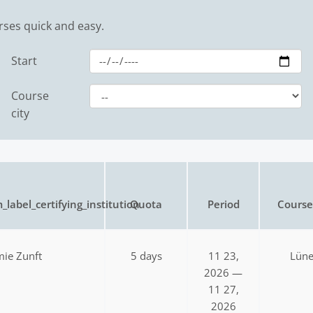
rses quick and easy.
Start
Course
city
_label_certifying_institution
Quota
Period
Course 
ie Zunft
5 days
11 23,
Lün
2026 —
11 27,
2026