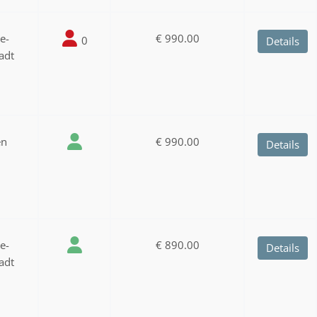
ee-
€ 990.00
0
Details
adt
en
€ 990.00
Details
ee-
€ 890.00
Details
adt