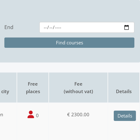
End
Free
Fee
city
places
(without vat)
Details
en
€ 2300.00
0
Details