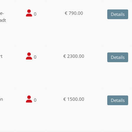
ee-
€ 790.00
0
Details
adt
rt
€ 2300.00
0
Details
en
€ 1500.00
0
Details