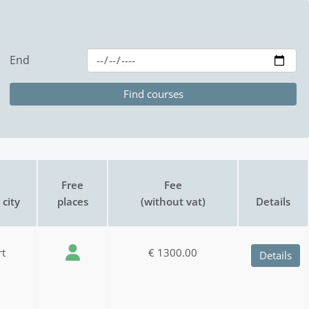
End
Free
Fee
city
places
(without vat)
Details
rt
€ 1300.00
Details