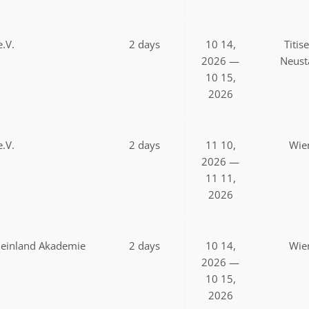
.V.
2 days
10 14,
Titis
2026 —
Neust
10 15,
2026
.V.
2 days
11 10,
Wie
2026 —
11 11,
2026
einland Akademie
2 days
10 14,
Wie
2026 —
10 15,
2026