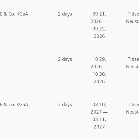
SE & Co. KGaA
2 days
09 21,
Titis
2026 —
Neust
09 22,
2026
2 days
10 29,
Titis
2026 —
Neust
10 30,
2026
SE & Co. KGaA
2 days
03 10,
Titis
2027 —
Neust
03 11,
2027