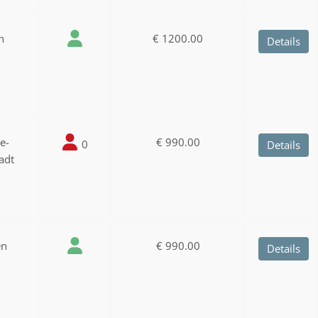
n
€ 1200.00
Details
ee-
€ 990.00
0
Details
adt
en
€ 990.00
Details