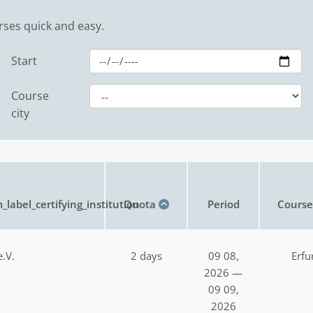
rses quick and easy.
Start
Course
city
_label_certifying_institution
Quota
Period
Course 
.V.
2 days
09 08,
Erfu
2026 —
09 09,
2026